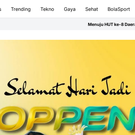
s
Trending
Tekno
Gaya
Sehat
BolaSport
Menuju HUT ke-8 Daerah,PD IWO Soppeng Ikut Semara