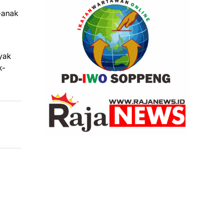
-anak
nyak
k-