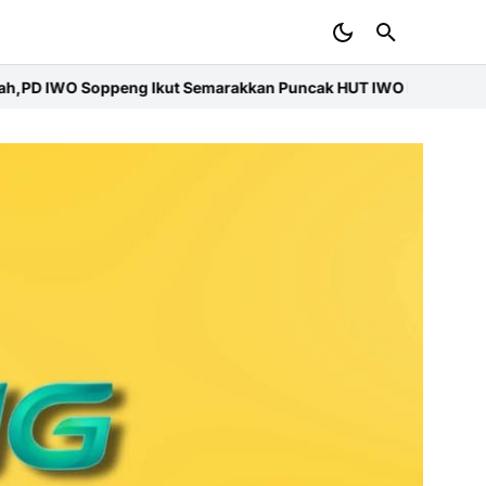
kkan Puncak HUT IWO ke-14 Nasional
Bupati Soppeng Hadiri Rak