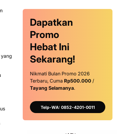
im
Dapatkan
Promo
Hebat Ini
 yang
Sekarang!
Nikmati Bulan Promo 2026
u
Terbaru, Cuma
Rp500.000
/
Tayang Selamanya
.
Telp-WA: 0852-4201-0011
rus
s