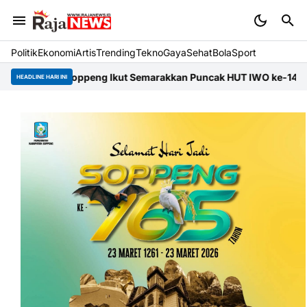
Politik
Ekonomi
Artis
Trending
Tekno
Gaya
Sehat
BolaSport
O Soppeng Ikut Semarakkan Puncak HUT IWO ke-14 Nasional
Bup
HEADLINE HARI INI