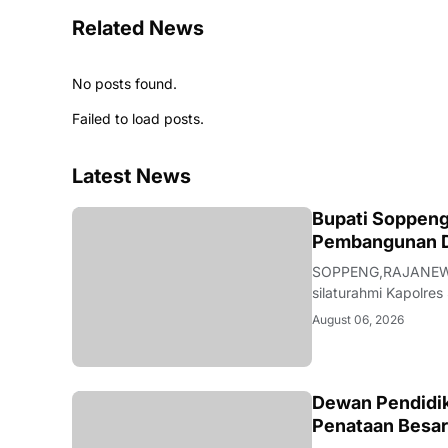
Related News
No posts found.
Failed to load posts.
Latest News
NEWS
Bupati Soppeng
Pembangunan D
SOPPENG,RAJANEWS.
silaturahmi Kapolres
Bupati, Kamis (6/8/
August 06, 2026
AKBP Hari Budiyant
NEWS
Dewan Pendidi
Penataan Besar