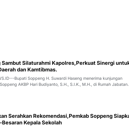
 Sambut Silaturahmi Kapolres,Perkuat Sinergi untu
aerah dan Kamtibmas.
ID---Bupati Soppeng H. Suwardi Haseng menerima kunjungan
 Soppeng AKBP Hari Budiyanto, S.H., S.I.K., M.H., di Rumah Jabatan
2026).Silaturahmi tersebut merupakan bagian dari rangkaian kunjun
o sebagai Kapolres Soppeng yang b
kan Serahkan Rekomendasi,Pemkab Soppeng Siapk
-Besaran Kepala Sekolah