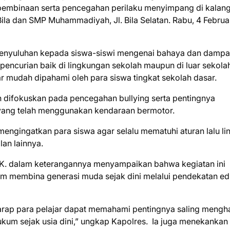
 pembinaan serta pencegahan perilaku menyimpang di kalan
Bila dan SMP Muhammadiyah, Jl. Bila Selatan. Rabu, 4 Februa
 penyuluhan kepada siswa-siswi mengenai bahaya dan damp
 pencurian baik di lingkungan sekolah maupun di luar sekola
 mudah dipahami oleh para siswa tingkat sekolah dasar.
 difokuskan pada pencegahan bullying serta pentingnya
 yang telah menggunakan kendaraan bermotor.
engingatkan para siswa agar selalu mematuhi aturan lalu lin
an lainnya.
.K. dalam keterangannya menyampaikan bahwa kegiatan ini
 membina generasi muda sejak dini melalui pendekatan ed
rharap para pelajar dapat memahami pentingnya saling mengha
hukum sejak usia dini,” ungkap Kapolres. Ia juga menekankan