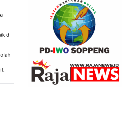
na
ik di
kolah
f.