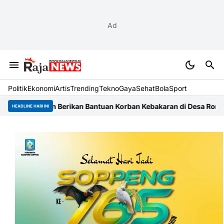
Ad
Politik
Ekonomi
Artis
Trending
Tekno
Gaya
Sehat
BolaSport
gi dan Berikan Bantuan Korban Kebakaran di Desa Rompegading
HEADLINE HARI INI