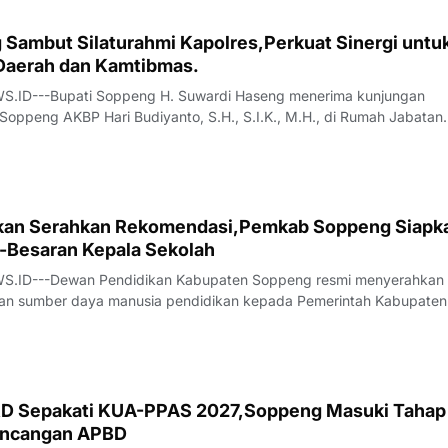
 Sambut Silaturahmi Kapolres,Perkuat Sinergi untu
aerah dan Kamtibmas.
ID---Bupati Soppeng H. Suwardi Haseng menerima kunjungan
 Soppeng AKBP Hari Budiyanto, S.H., S.I.K., M.H., di Rumah Jabatan
2026).Silaturahmi tersebut merupakan bagian dari rangkaian kunjun
o sebagai Kapolres Soppeng yang b
kan Serahkan Rekomendasi,Pemkab Soppeng Siapk
-Besaran Kepala Sekolah
ID---Dewan Pendidikan Kabupaten Soppeng resmi menyerahkan
an sumber daya manusia pendidikan kepada Pemerintah Kabupaten
i ini diharapkan menjadi acuan pembenahan tata kelola pendidika
jabatan kepala sekolah yang selama ini ma
i Tahap
ancangan APBD