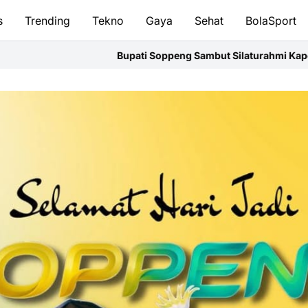
s
Trending
Tekno
Gaya
Sehat
BolaSport
i Soppeng Sambut Silaturahmi Kapolres,Perkuat Sinergi untuk 