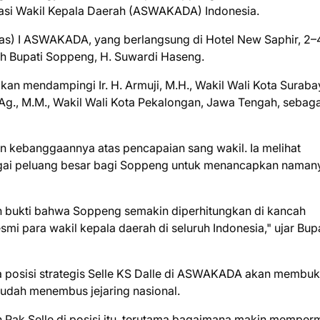
osiasi Wakil Kepala Daerah (ASWAKADA) Indonesia.
as) I ASWAKADA, yang berlangsung di Hotel New Saphir, 2–4
h Bupati Soppeng, H. Suwardi Haseng.
n mendampingi Ir. H. Armuji, M.H., Wakil Wali Kota Suraba
S.Ag., M.M., Wakil Wali Kota Pekalongan, Jawa Tengah, sebaga
 kebanggaannya atas pencapaian sang wakil. Ia melihat
agai peluang besar bagi Soppeng untuk menancapkan naman
lah bukti bahwa Soppeng semakin diperhitungkan di kancah
smi para wakil kepala daerah di seluruh Indonesia," ujar Bup
wa posisi strategis Selle KS Dalle di ASWAKADA akan membu
mudah menembus jejaring nasional.
 Pak Selle di posisi itu, terutama bagaimana makin mempe