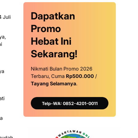
Dapatkan
 Juli
Promo
ya,
Hebat Ini
i
Sekarang!
Nikmati Bulan Promo 2026
ya
Terbaru, Cuma
Rp500.000
/
Tayang Selamanya
.
ati
Telp-WA: 0852-4201-0011
ka
rmudah