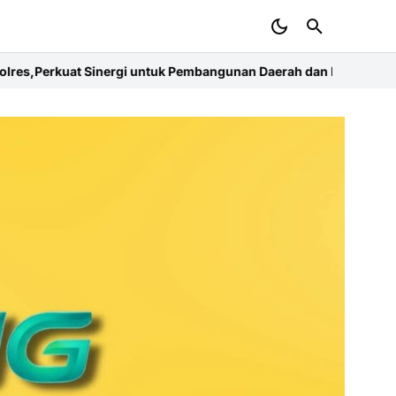
Pembangunan Daerah dan Kamtibmas.
Dewan Pendidikan Serahkan 