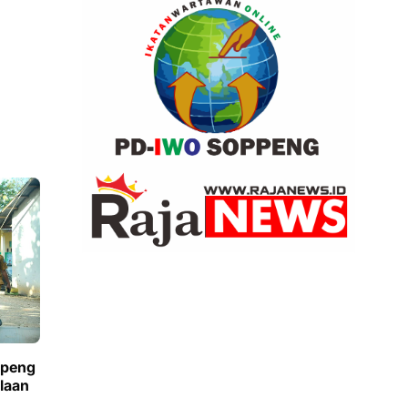
ppeng
laan