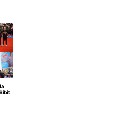
da
Bibit