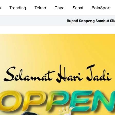
s
Trending
Tekno
Gaya
Sehat
BolaSport
Bupati Soppeng Sambut Silaturahmi Kapolres,Perkuat Sine