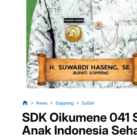
News
Soppeng
SulSel
SDK Oikumene 041 
Anak Indonesia Seh