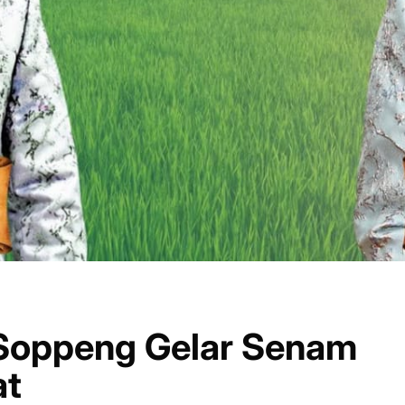
Soppeng Gelar Senam
at