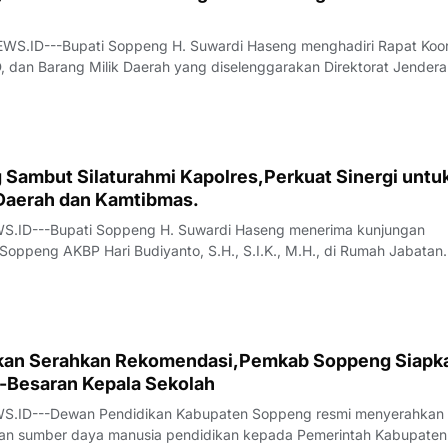
ID---Bupati Soppeng H. Suwardi Haseng menghadiri Rapat Koor
 dan Barang Milik Daerah yang diselenggarakan Direktorat Jenderal
menterian Dalam Negeri di Gammara Hotel Makassar, Jumat (7/8/20
a oleh Direktur Jend
 Sambut Silaturahmi Kapolres,Perkuat Sinergi untu
aerah dan Kamtibmas.
ID---Bupati Soppeng H. Suwardi Haseng menerima kunjungan
 Soppeng AKBP Hari Budiyanto, S.H., S.I.K., M.H., di Rumah Jabatan
2026).Silaturahmi tersebut merupakan bagian dari rangkaian kunjun
o sebagai Kapolres Soppeng yang b
kan Serahkan Rekomendasi,Pemkab Soppeng Siapk
-Besaran Kepala Sekolah
ID---Dewan Pendidikan Kabupaten Soppeng resmi menyerahkan
an sumber daya manusia pendidikan kepada Pemerintah Kabupaten