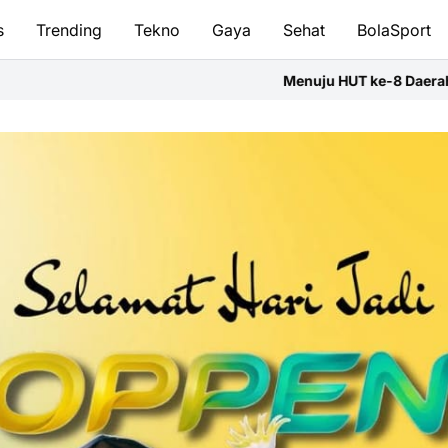
s
Trending
Tekno
Gaya
Sehat
BolaSport
Menuju HUT ke-8 Daerah,PD IWO Soppeng Ikut Semara