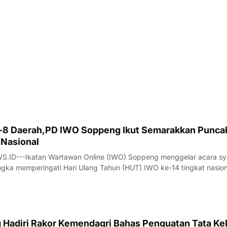
-8 Daerah,PD IWO Soppeng Ikut Semarakkan Punca
Nasional
ID---Ikatan Wartawan Online (IWO) Soppeng menggelar acara sy
gka memperingati Hari Ulang Tahun (HUT) IWO ke-14 tingkat nasion
gsung hangat di Kantor Sekretariat PD IWO Soppeng, Jalan Pemuda,
8/2026).Peringatan HUT ke-1
 Hadiri Rakor Kemendagri Bahas Penguatan Tata Kel