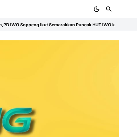
kkan Puncak HUT IWO ke-14 Nasional
Bupati Soppeng Hadiri Rako