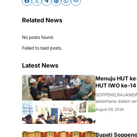
Related News
No posts found.
Failed to load posts.
Latest News
NEWS
Menuju HUT ke
HUT IWO ke-14 
SOPPENG,RAJANEWS.
sederhana dalam ran
Kegiatan ini berlan
August 08, 2026
Soppeng, Sabtu (8/
Bupati Soppeng