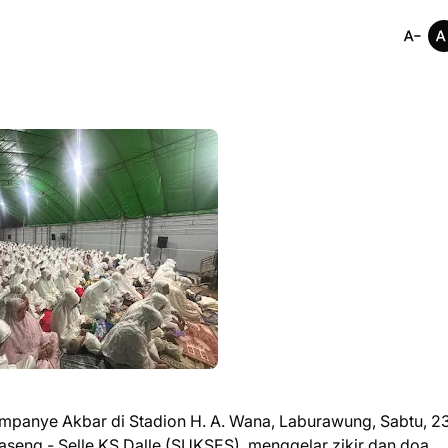
mpanye Akbar di Stadion H. A. Wana, Laburawung, Sabtu, 2
seng - Selle KS Dalle (SUKSES), menggelar zikir dan doa.