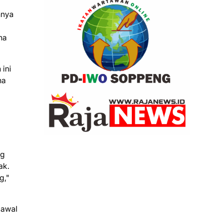
nnya
na
 ini
na
ng
ak.
g,"
 awal