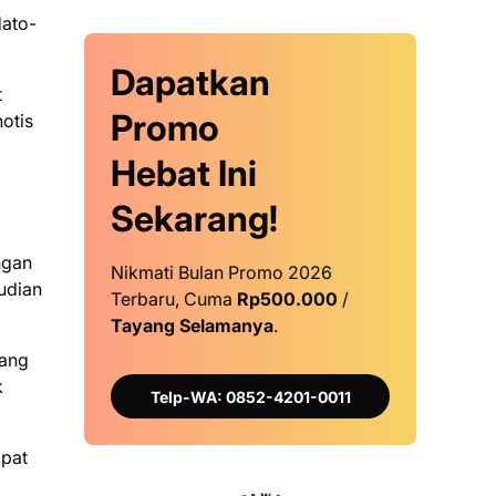
dato-
Dapatkan
t
Promo
notis
Hebat Ini
Sekarang!
ngan
Nikmati Bulan Promo 2026
mudian
Terbaru, Cuma
Rp500.000
/
Tayang Selamanya
.
yang
k
Telp-WA: 0852-4201-0011
apat