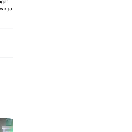
ngat
 warga