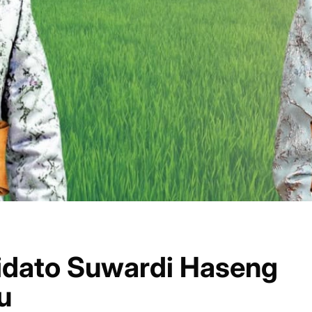
,Pidato Suwardi Haseng
u