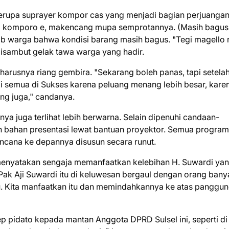
 berupa suprayer kompor cas yang menjadi bagian perjuanga
pa komporo e, makencang mupa semprotannya. (Masih bagus
b warga bahwa kondisi barang masih bagus. "Tegi magello 
isambut gelak tawa warga yang hadir.
harusnya riang gembira. "Sekarang boleh panas, tapi setelah
i semua di Sukses karena peluang menang lebih besar, kare
iring juga," candanya.
enya juga terlihat lebih berwarna. Selain dipenuhi candaan-
 bahan presentasi lewat bantuan proyektor. Semua program
encana ke depannya disusun secara runut.
 menyatakan sengaja memanfaatkan kelebihan H. Suwardi ya
Pak Aji Suwardi itu di keluwesan bergaul dengan orang bany
 Kita manfaatkan itu dan memindahkannya ke atas panggun
 pidato kepada mantan Anggota DPRD Sulsel ini, seperti di