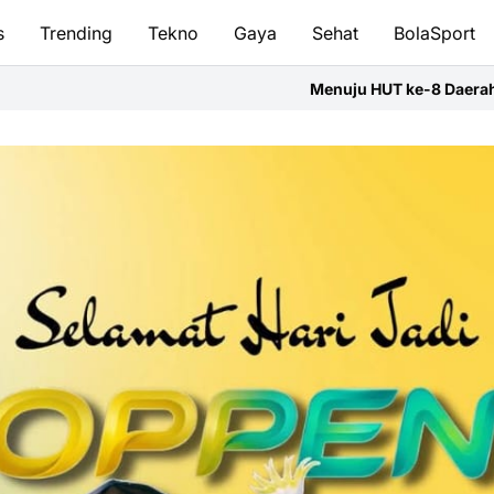
s
Trending
Tekno
Gaya
Sehat
BolaSport
Menuju HUT ke-8 Daerah,PD IWO Soppeng Ikut Semarakka