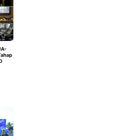
Tahap
D