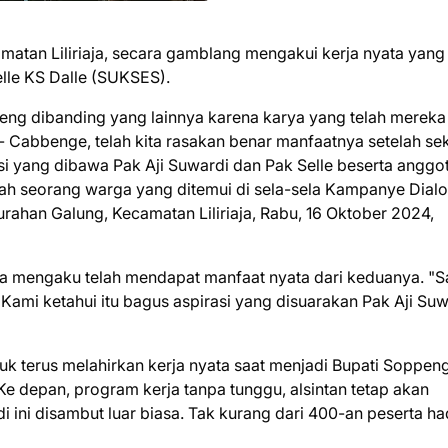
atan Liliriaja, secara gamblang mengakui kerja nyata yang 
lle KS Dalle (SUKSES).
g dibanding yang lainnya karena karya yang telah mereka
i - Cabbenge, telah kita rasakan benar manfaatnya setelah se
asi yang dibawa Pak Aji Suwardi dan Pak Selle beserta anggo
lah seorang warga yang ditemui di sela-sela Kampanye Dialo
ahan Galung, Kecamatan Liliriaja, Rabu, 16 Oktober 2024,
uga mengaku telah mendapat manfaat nyata dari keduanya. "
Kami ketahui itu bagus aspirasi yang disuarakan Pak Aji Suw
k terus melahirkan kerja nyata saat menjadi Bupati Soppen
. Ke depan, program kerja tanpa tunggu, alsintan tetap akan
i ini disambut luar biasa. Tak kurang dari 400-an peserta ha