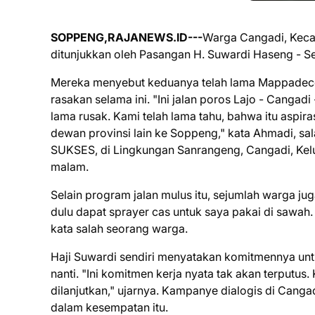
SOPPENG,RAJANEWS.ID---
Warga Cangadi, Kecam
ditunjukkan oleh Pasangan H. Suwardi Haseng - Se
Mereka menyebut keduanya telah lama Mappadecen
rasakan selama ini. "Ini jalan poros Lajo - Cangad
lama rusak. Kami telah lama tahu, bahwa itu aspir
dewan provinsi lain ke Soppeng," kata Ahmadi, sa
SUKSES, di Lingkungan Sanrangeng, Cangadi, Kelur
malam.
Selain program jalan mulus itu, sejumlah warga j
dulu dapat sprayer cas untuk saya pakai di sawah. 
kata salah seorang warga.
Haji Suwardi sendiri menyatakan komitmennya untu
nanti. "Ini komitmen kerja nyata tak akan terputus
dilanjutkan," ujarnya. Kampanye dialogis di Cangad
dalam kesempatan itu.