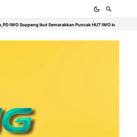
n Puncak HUT IWO ke-14 Nasional
Bupati Soppeng Hadiri Rakor 