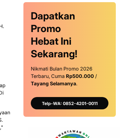
Dapatkan
Promo
H.
Hebat Ini
Sekarang!
Nikmati Bulan Promo 2026
Terbaru, Cuma
Rp500.000
/
Tayang Selamanya
.
dap
Di
Telp-WA: 0852-4201-0011
yaan
S.
,"