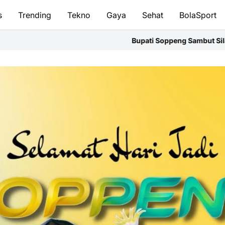
s
Trending
Tekno
Gaya
Sehat
BolaSport
Bupati Soppeng Sambut Silaturahmi Kapolres,Perkuat Sine