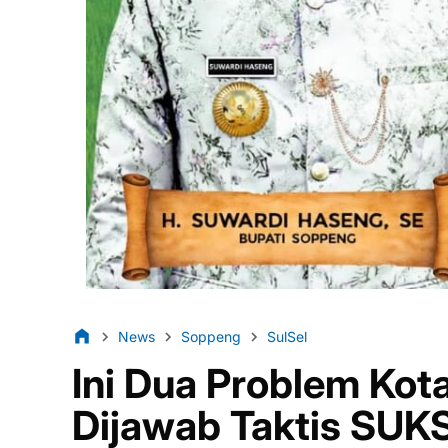
News
Soppeng
SulSel
Ini Dua Problem Ko
Dijawab Taktis SUK