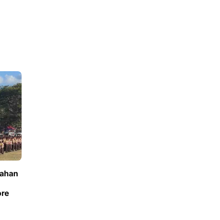
mahan
ore