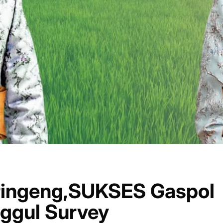
aringeng,SUKSES Gaspol
nggul Survey