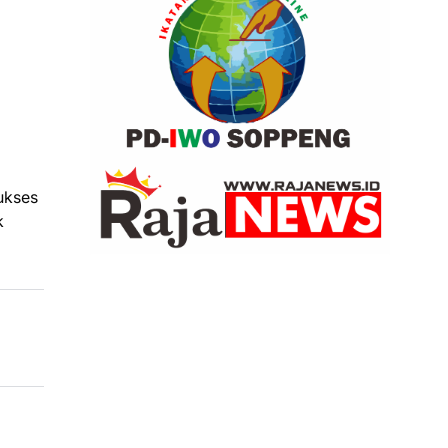
ukses
k