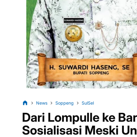
News
Soppeng
SulSel
Dari Lompulle ke B
Sosialisasi Meski U