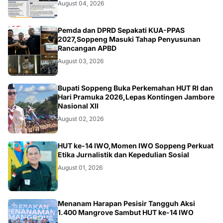
August 04, 2026
NEWS
Pemda dan DPRD Sepakati KUA-PPAS
2027,Soppeng Masuki Tahap Penyusunan
Rancangan APBD
August 03, 2026
NEWS
Bupati Soppeng Buka Perkemahan HUT RI dan
Hari Pramuka 2026,Lepas Kontingen Jambore
Nasional XII
August 02, 2026
NEWS
HUT ke-14 IWO,Momen IWO Soppeng Perkuat
Etika Jurnalistik dan Kepedulian Sosial
August 01, 2026
NEWS
Menanam Harapan Pesisir Tangguh Aksi
1.400 Mangrove Sambut HUT ke-14 IWO