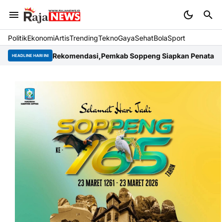
Politik
Ekonomi
Artis
Trending
Tekno
Gaya
Sehat
BolaSport
kan Rekomendasi,Pemkab Soppeng Siapkan Penataan Besar-Besa
HEADLINE HARI INI