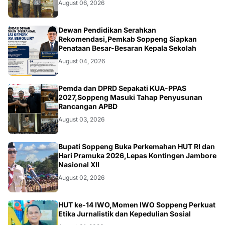
August 06, 2026
NEWS
Dewan Pendidikan Serahkan
Rekomendasi,Pemkab Soppeng Siapkan
Penataan Besar-Besaran Kepala Sekolah
August 04, 2026
NEWS
Pemda dan DPRD Sepakati KUA-PPAS
2027,Soppeng Masuki Tahap Penyusunan
Rancangan APBD
August 03, 2026
NEWS
Bupati Soppeng Buka Perkemahan HUT RI dan
Hari Pramuka 2026,Lepas Kontingen Jambore
Nasional XII
August 02, 2026
NEWS
HUT ke-14 IWO,Momen IWO Soppeng Perkuat
Etika Jurnalistik dan Kepedulian Sosial