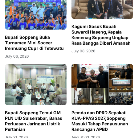
Kagumi Sosok Bupati
Suwardi Haseng,Kepala
Bupati Soppeng Buka
Kemenag Soppeng Ungkap
Turnamen Mini Soccer
Rasa Bangga Diberi Amanah
Irennuang Cup I di Tetewatu
July 08, 2026
July 06, 2026
Bupati Soppeng Temui GM
Pemda dan DPRD Sepakati
PLN UID Sulselrabar, Bahas
KUA-PPAS 2027,Soppeng
Perluasan Jaringan Listrik
Masuki Tahap Penyusunan
Pertanian
Rancangan APBD
July 21, 2026
August 03, 2026