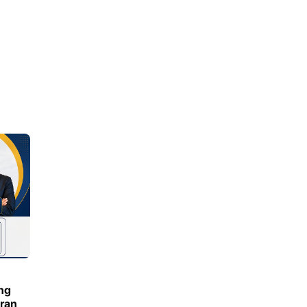
ng
ran