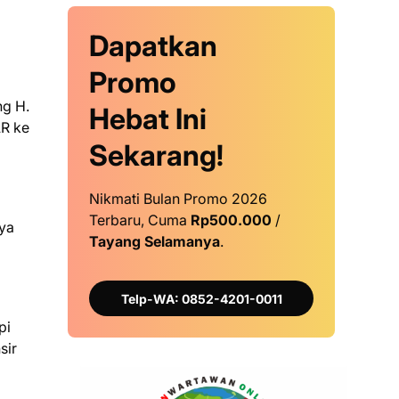
Dapatkan
Promo
ng H.
Hebat Ini
AR ke
Sekarang!
Nikmati Bulan Promo 2026
Terbaru, Cuma
Rp500.000
/
aya
Tayang Selamanya
.
Telp-WA: 0852-4201-0011
pi
sir