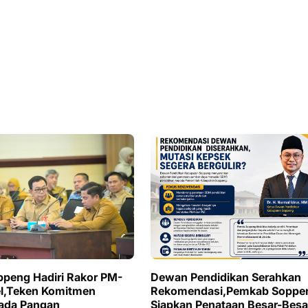
ppeng Hadiri Rakor PM-
Dewan Pendidikan Serahkan
l,Teken Komitmen
Rekomendasi,Pemkab Soppe
da Pangan
Siapkan Penataan Besar-Besa