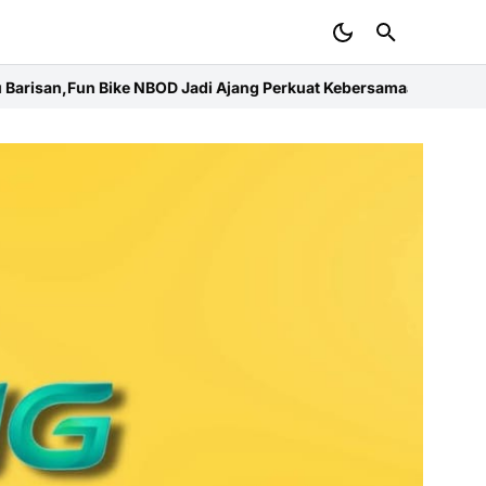
jang Perkuat Kebersamaan
Menuju HUT ke-8 Daerah,PD IWO Soppen