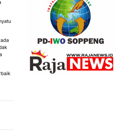
a
nyatu
kada
idak
a
rbaik