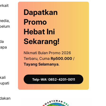
rkait
Dapatkan
Promo
media,
 belum
Hebat Ini
Sekarang!
ada
rapa
Nikmati Bulan Promo 2026
Terbaru, Cuma
Rp500.000
/
Tayang Selamanya
.
kali
Telp-WA: 0852-4201-0011
bupati
adakan