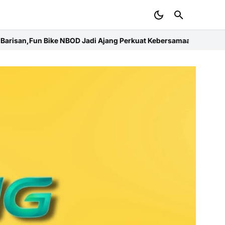
ang Perkuat Kebersamaan
Menuju HUT ke-8 Daerah,PD IWO Soppeng