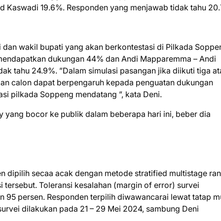
rid Kaswadi 19.6%. Responden yang menjawab tidak tahu 20
dan wakil bupati yang akan berkontestasi di Pilkada Soppe
e mendapatkan dukungan 44% dan Andi Mapparemma – Andi
 tahu 24.9%. ”Dalam simulasi pasangan jika diikuti tiga at
gan calon dapat berpengaruh kepada penguatan dukungan
si pilkada Soppeng mendatang ”, kata Deni.
ey yang bocor ke publik dalam beberapa hari ini, beber dia
 dipilih secaa acak dengan metode stratified multistage r
tersebut. Toleransi kesalahan (margin of error) survei
n 95 persen. Responden terpilih diwawancarai lewat tatap 
survei dilakukan pada 21 – 29 Mei 2024, sambung Deni