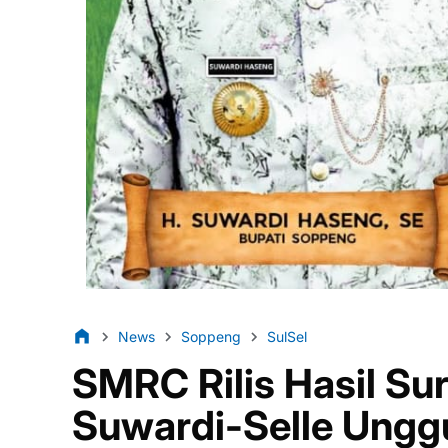
News
Soppeng
SulSel
SMRC Rilis Hasil Su
Suwardi-Selle Ungg