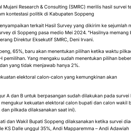
 Mujani Research & Consulting (SMRC) merilis hasil survei te
lam kontestasi politik di Kabupaten Soppeng
enyampaikan terkait Hasil Survey yang dikirim ke sejumlah 
urvey di Soppeng pasa medio Mei 2024. "Hasilnya memang
 terang Direktur Eksekutif SMRC, Deni Irvani.
peng, 65%, baru akan menentukan pilihan ketika waktu pilk
–H pemilihan. Yang mengaku sudah menentukan pilihan bebe
, dan yang tidak menjawab hanya 2%.
uatan elektoral calon-calon yang kemungkinan akan
ur A dan B untuk berpasangan sudah dilakukan pada survei 
t mengukur kekuatan elektoral calon bupati dan calon wakil 
dan pilkada dilaksanakan saat ini).
pati dan Wakil Bupati Soppeng dilaksanakan ketika survei di
lle KS Dalle unggul 35%, Andi Mapparemma – Andi Adawiah