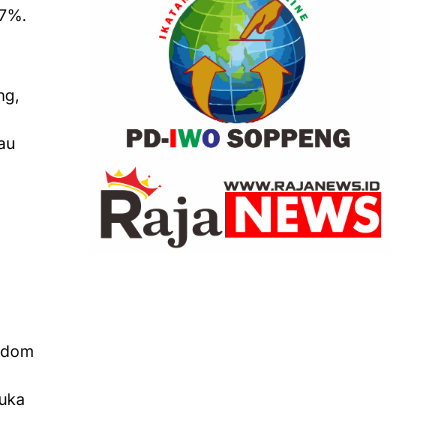
.7%.
ng,
au
andom
muka