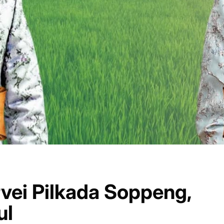
rvei Pilkada Soppeng,
ul