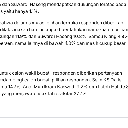
a dan Suwardi Haseng mendapatkan dukungan teratas pada
is yaitu hanya 1.1%.
 bahwa dalam simulasi pilihan terbuka responden diberikan
ilaksanakan hari ini tanpa diberitahukan nama-nama piliha
ungan 11.9% dan Suwardi Haseng 10.8%, Samsu Niang 4.8%
0 persen, nama lainnya di bawah 4.0% dan masih cukup besar
 untuk calon wakil bupati, responden diberikan pertanyaan
ndampingi calon bupati pilihan responden. Selle KS Dalle
ma 14.7%, Andi Muh Ikram Kaswadi 9.2% dan Luthfi Halide 
yang menjawab tidak tahu sekitar 27.7%.