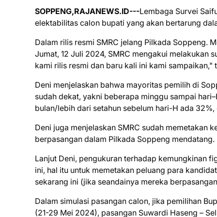
SOPPENG,RAJANEWS.ID---
Lembaga Survei Saiful
elektabilitas calon bupati yang akan bertarung da
Dalam rilis resmi SMRC jelang Pilkada Soppeng. M
Jumat, 12 Juli 2024, SMRC mengakui melakukan s
kami rilis resmi dan baru kali ini kami sampaikan,"
Deni menjelaskan bahwa mayoritas pemilih di Sop
sudah dekat, yakni beberapa minggu sampai hari
bulan/lebih dari setahun sebelum hari-H ada 32%
Deni juga menjelaskan SMRC sudah memetakan kek
berpasangan dalam Pilkada Soppeng mendatang.
Lanjut Deni, pengukuran terhadap kemungkinan fig
ini, hal itu untuk memetakan peluang para kandida
sekarang ini (jika seandainya mereka berpasangan 
Dalam simulasi pasangan calon, jika pemilihan Bu
(21-29 Mei 2024), pasangan Suwardi Haseng – Se