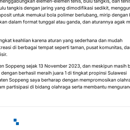
menggabungkan elemen-elemen tenis, bulu tangkis, dan teni
ulu tangkis dengan jaring yang dimodifikasi sedikit, mengg
mposit untuk memukul bola polimer berlubang, mirip dengan 
inkan dalam format tunggal atau ganda, dan aturannya agak m
tingkat keahlian karena aturan yang sederhana dan mudah
kreasi di berbagai tempat seperti taman, pusat komunitas, da
sir.
ten Soppeng sejak 13 November 2023, dan meskipun masih 
gan berhasil meraih juara 1 di tingkat propinsi Sulawesi
upaten Soppeng saya berharap dengan mempromosikan olahr
lam partisipasi di bidang olahraga serta membantu menguran