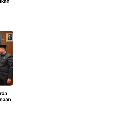
lkan
rda
anaan