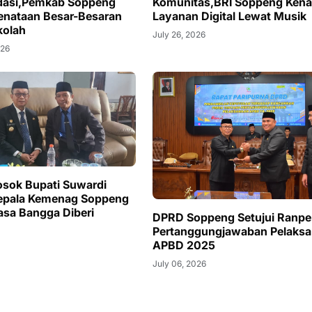
asi,Pemkab Soppeng
Komunitas,BRI Soppeng Kena
enataan Besar-Besaran
Layanan Digital Lewat Musik
kolah
July 26, 2026
026
sok Bupati Suwardi
epala Kemenag Soppeng
sa Bangga Diberi
DPRD Soppeng Setujui Ranpe
Pertanggungjawaban Pelaks
APBD 2025
July 06, 2026