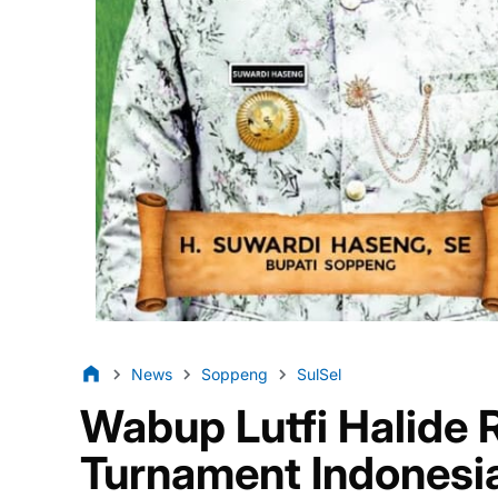
News
Soppeng
SulSel
Wabup Lutfi Halide
Turnament Indonesia