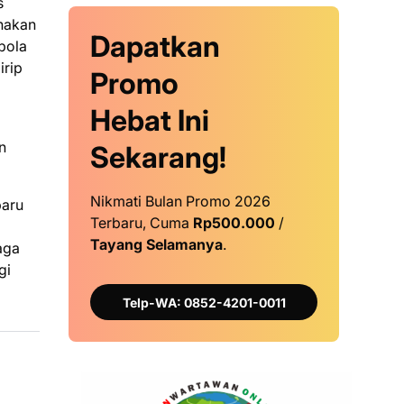
s
unakan
Dapatkan
bola
irip
Promo
Hebat Ini
n
Sekarang!
Nikmati Bulan Promo 2026
baru
Terbaru, Cuma
Rp500.000
/
Tayang Selamanya
.
aga
gi
Telp-WA: 0852-4201-0011