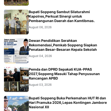
NEWS
Bupati Soppeng Sambut Silaturahmi
Kapolres,Perkuat Sinergi untuk
Pembangunan Daerah dan Kamtibmas.
August 06, 2026
NEWS
Dewan Pendidikan Serahkan
Rekomendasi,Pemkab Soppeng Siapkan
Penataan Besar-Besaran Kepala Sekolah
August 04, 2026
NEWS
Pemda dan DPRD Sepakati KUA-PPAS
2027,Soppeng Masuki Tahap Penyusunan
Rancangan APBD
August 03, 2026
NEWS
Bupati Soppeng Buka Perkemahan HUT RI dan
Hari Pramuka 2026,Lepas Kontingen Jambore
Nasional XII