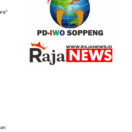
ara"
,
kan