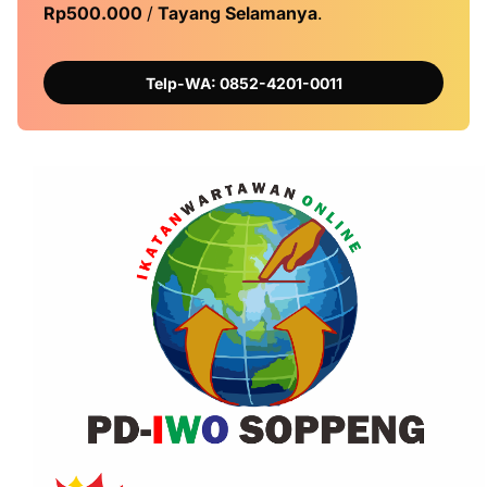
Rp500.000
/
Tayang Selamanya
.
Telp-WA: 0852-4201-0011