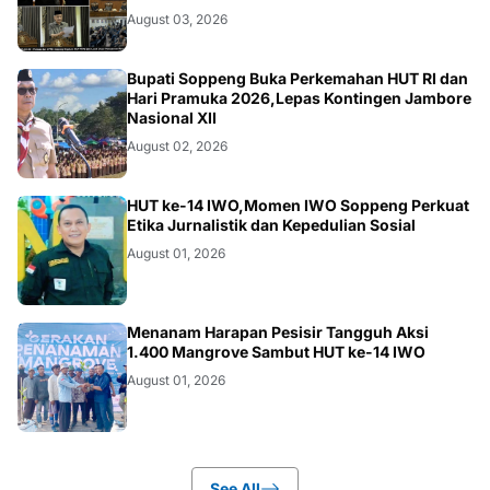
August 03, 2026
NEWS
Bupati Soppeng Buka Perkemahan HUT RI dan
Hari Pramuka 2026,Lepas Kontingen Jambore
Nasional XII
August 02, 2026
NEWS
HUT ke-14 IWO,Momen IWO Soppeng Perkuat
Etika Jurnalistik dan Kepedulian Sosial
August 01, 2026
NEWS
Menanam Harapan Pesisir Tangguh Aksi
1.400 Mangrove Sambut HUT ke-14 IWO
August 01, 2026
See All