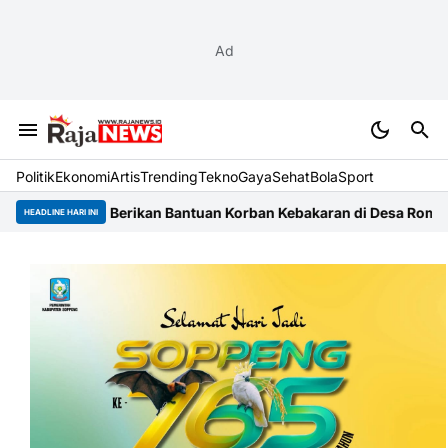
Ad
Politik
Ekonomi
Artis
Trending
Tekno
Gaya
Sehat
BolaSport
 dan Berikan Bantuan Korban Kebakaran di Desa Rompegading
Bup
HEADLINE HARI INI