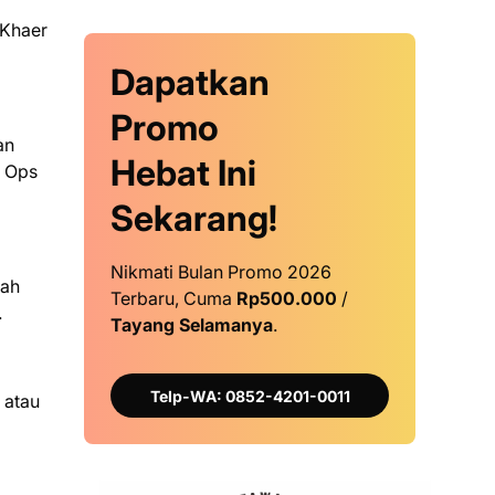
 Khaer
Dapatkan
Promo
an
Hebat Ini
g Ops
Sekarang!
Nikmati Bulan Promo 2026
aah
Terbaru, Cuma
Rp500.000
/
.
Tayang Selamanya
.
Telp-WA: 0852-4201-0011
 atau